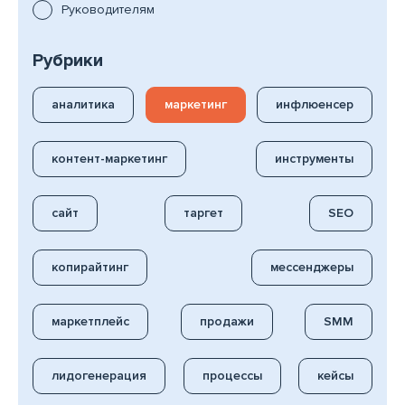
Руководителям
Рубрики
аналитика
маркетинг
инфлюенсер
контент-маркетинг
инструменты
сайт
таргет
SEO
копирайтинг
мессенджеры
маркетплейс
продажи
SMM
лидогенерация
процессы
кейсы