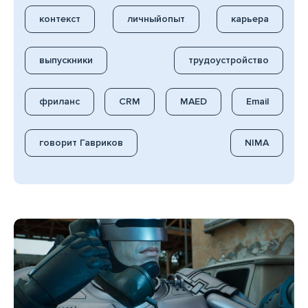
контекст
личныйопыт
карьера
выпускники
трудоустройство
фриланс
CRM
MAED
Email
говорит Гавриков
NIMA