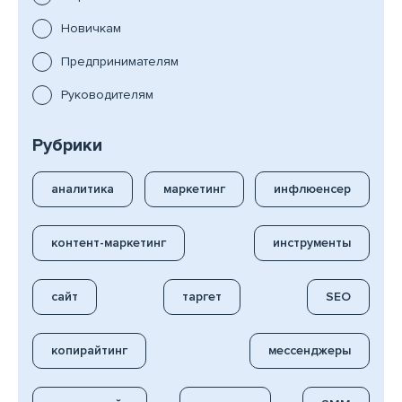
Новичкам
Предпринимателям
Руководителям
Рубрики
аналитика
маркетинг
инфлюенсер
контент-маркетинг
инструменты
сайт
таргет
SEO
копирайтинг
мессенджеры