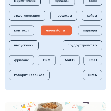
маркетплейс
продажи
SMM
лидогенерация
процессы
кейсы
контекст
личныйопыт
карьера
выпускники
трудоустройство
фриланс
CRM
MAED
Email
говорит Гавриков
NIMA