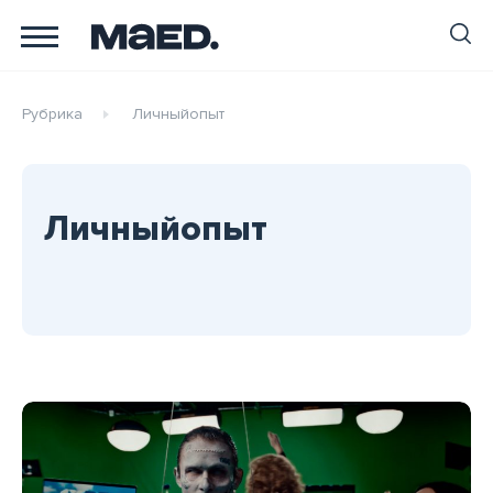
Рубрика
Личныйопыт
Личныйопыт