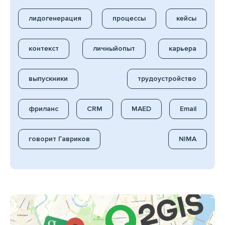
лидогенерация
процессы
кейсы
контекст
личныйопыт
карьера
выпускники
трудоустройство
фриланс
CRM
MAED
Email
говорит Гавриков
NIMA