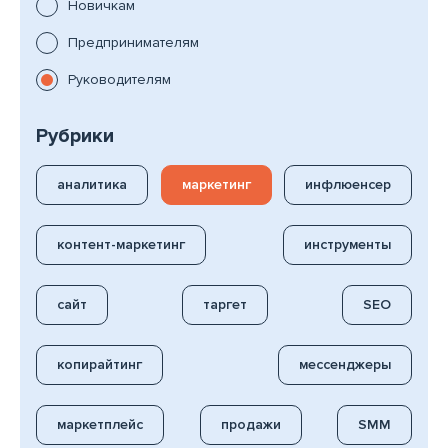
Новичкам
Предпринимателям
Руководителям
Рубрики
аналитика
маркетинг
инфлюенсер
контент-маркетинг
инструменты
сайт
таргет
SEO
копирайтинг
мессенджеры
маркетплейс
продажи
SMM