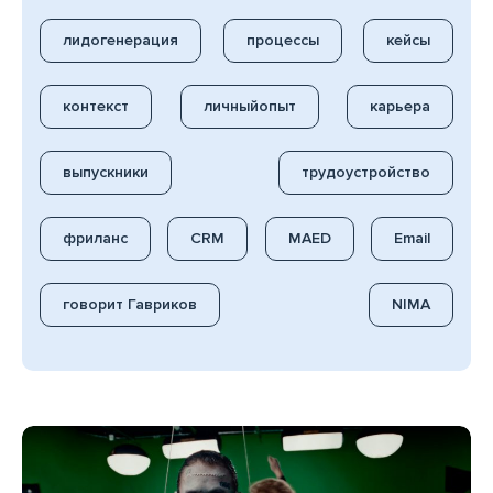
лидогенерация
процессы
кейсы
контекст
личныйопыт
карьера
выпускники
трудоустройство
фриланс
CRM
MAED
Email
говорит Гавриков
NIMA