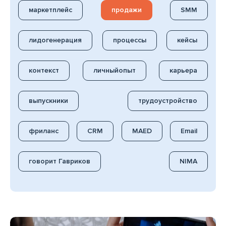
маркетплейс
продажи
SMM
лидогенерация
процессы
кейсы
контекст
личныйопыт
карьера
выпускники
трудоустройство
фриланс
CRM
MAED
Email
говорит Гавриков
NIMA