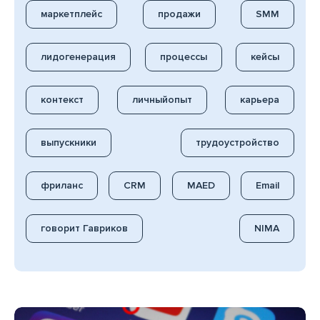
маркетплейс
продажи
SMM
лидогенерация
процессы
кейсы
контекст
личныйопыт
карьера
выпускники
трудоустройство
фриланс
CRM
MAED
Email
говорит Гавриков
NIMA