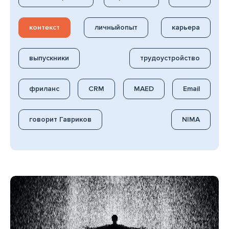
контекст
личныйопыт
карьера
выпускники
трудоустройство
фриланс
CRM
MAED
Email
говорит Гавриков
NIMA