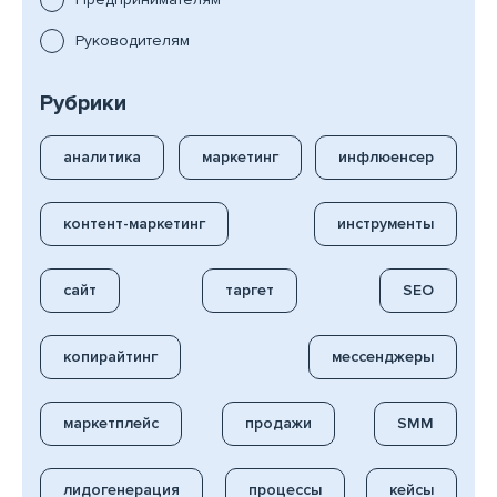
Руководителям
Рубрики
аналитика
маркетинг
инфлюенсер
контент-маркетинг
инструменты
сайт
таргет
SEO
копирайтинг
мессенджеры
маркетплейс
продажи
SMM
лидогенерация
процессы
кейсы