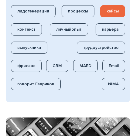
лидогенерация
процессы
кейсы
контекст
личныйопыт
карьера
выпускники
трудоустройство
фриланс
CRM
MAED
Email
говорит Гавриков
NIMA