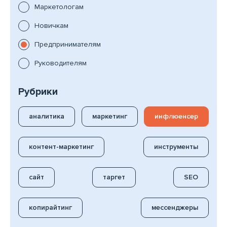
Маркетологам
Новичкам
Предпринимателям
Руководителям
Рубрики
аналитика
маркетинг
инфлюенсер
контент-маркетинг
инструменты
сайт
таргет
SEO
копирайтинг
мессенджеры