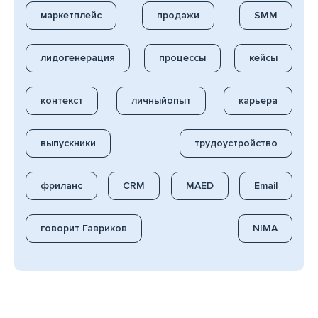
маркетплейс
продажи
SMM
лидогенерация
процессы
кейсы
контекст
личныйопыт
карьера
выпускники
трудоустройство
фриланс
CRM
MAED
Email
говорит Гавриков
NIMA