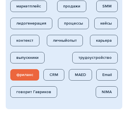
маркетплейс
продажи
SMM
лидогенерация
процессы
кейсы
контекст
личныйопыт
карьера
выпускники
трудоустройство
фриланс
CRM
MAED
Email
говорит Гавриков
NIMA