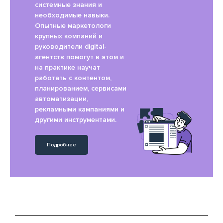
системные знания и
необходимые навыки.
Опытные маркетологи
крупных компаний и
руководители digital-
агентств помогут в этом и
на практике научат
работать с контентом,
планированием, сервисами
автоматизации,
рекламными кампаниями и
другими инструментами.
Подробнее